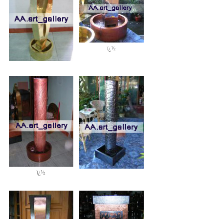
ï¿½
ï¿½