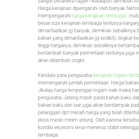
sangat beraneka ragam walaupun demikian AA
Harga kerajinan dipengaruhi oleh banyak faktor.
mempengaruhi
harga kerajinan tembaga
: mut
besar size kerajinan tembaga tentunya hargan
dimanfaatkan jg banyak, demikian sebaliknya 
bahan yang dimanfaatkan jg sedikit), tingkat
tinggi harganya, demikian sebaliknya bertamb
bertambah banyak permintaan tentunya juga mur
akan ditambah ongkir.
Kendala para pengusaha
kerajinan logam tem
memengaruhi jumlah permintaan. Harga bahan
Jikalau harga lempengan logam naik maka harg
pengusaha Jateng masih pada bahan baku dari
bahan baku dari luar juga akan berdampak pa
pelanggan dpt meraih harga yang telah diten
eksis meski minim untung. Oleh karena tersebu
kondisi ekonomi terus-menerus stabil sehingga
tembaga.