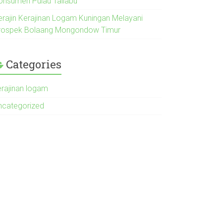
onsumen Pulau Taliabu
erajin Kerajinan Logam Kuningan Melayani
rospek Bolaang Mongondow Timur
Categories
erajinan logam
ncategorized