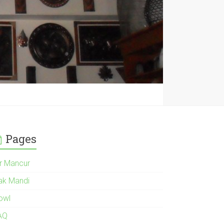
Pages
ir Mancur
ak Mandi
owl
AQ