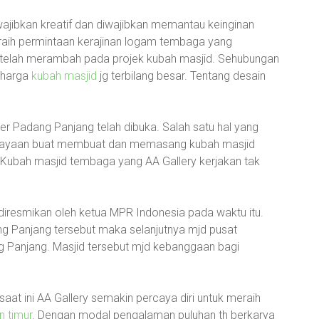
ajibkan kreatif dan diwajibkan memantau keinginan
raih permintaan kerajinan logam tembaga yang
n telah merambah pada projek kubah masjid. Sehubungan
 harga
kubah masjid
jg terbilang besar. Tentang desain
er Padang Panjang telah dibuka. Salah satu hal yang
rcayaan buat membuat dan memasang kubah masjid
. Kubah masjid tembaga yang AA Gallery kerjakan tak
 diresmikan oleh ketua MPR Indonesia pada waktu itu.
g Panjang tersebut maka selanjutnya mjd pusat
g Panjang. Masjid tersebut mjd kebanggaan bagi
at ini AA Gallery semakin percaya diri untuk meraih
n timur
. Dengan modal pengalaman puluhan th berkarya