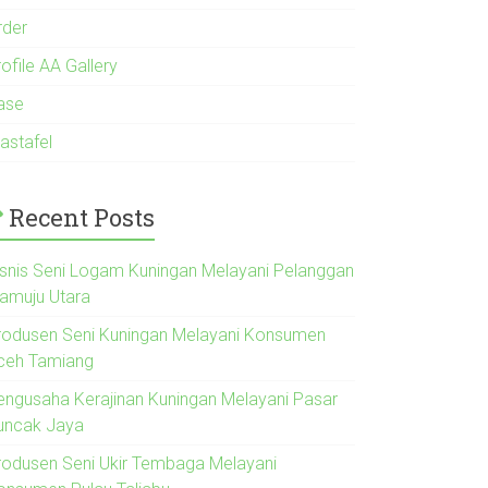
rder
ofile AA Gallery
ase
astafel
Recent Posts
isnis Seni Logam Kuningan Melayani Pelanggan
amuju Utara
rodusen Seni Kuningan Melayani Konsumen
ceh Tamiang
engusaha Kerajinan Kuningan Melayani Pasar
uncak Jaya
rodusen Seni Ukir Tembaga Melayani