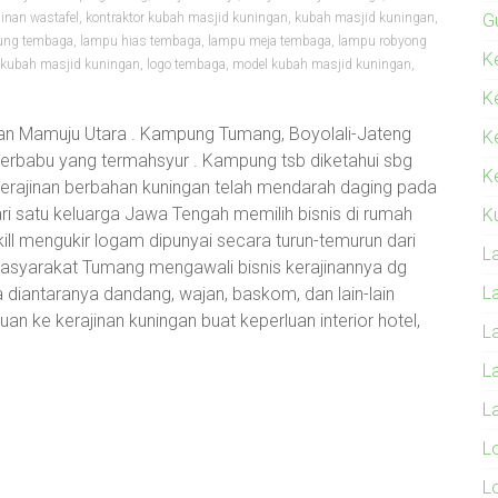
jinan wastafel
,
kontraktor kubah masjid kuningan
,
kubah masjid kuningan
,
G
ung tembaga
,
lampu hias tembaga
,
lampu meja tembaga
,
lampu robyong
Ke
 kubah masjid kuningan
,
logo tembaga
,
model kubah masjid kuningan
,
K
an Mamuju Utara . Kampung Tumang, Boyolali-Jateng
K
Merbabu yang termahsyur . Kampung tsb diketahui sbg
Ke
 kerajinan berbahan kuningan telah mendarah daging pada
ri satu keluarga Jawa Tengah memilih bisnis di rumah
K
kill mengukir logam dipunyai secara turun-temurun dari
L
asyarakat Tumang mengawali bisnis kerajinannya dg
L
iantaranya dandang, wajan, baskom, dan lain-lain
an ke kerajinan kuningan buat keperluan interior hotel,
L
L
L
L
L