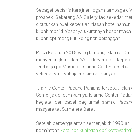
Sebagai pebisnis kerajinan logam tembaga diw
prospek. Sekarang AA Gallery tak sekedar me
dibutuhkan buat keperluan hiasan hotel namu
kubah masjid biasanya ukurannya besar maka
kubah dpt mengikuti keinginan pelanggan.
Pada Ferbuari 2018 yang lampau, Islamic Cent
menyenangkan ialah AA Gallery meraih kepe
tembaga pd Masjid di Islamic Center tersebut
sekedar satu sahaja melainkan banyak.
Islamic Center Padang Panjang tersebut telah
Semenjak diresmikannya Islamic Center Padan
kegiatan dan ibadah bagi umat Islam di Padan
masyarakat Sumatera Barat.
Setelah berpengalaman semenjak th 1990-an, sa
permintaan
kerajinan kuningan dari kotawaringi