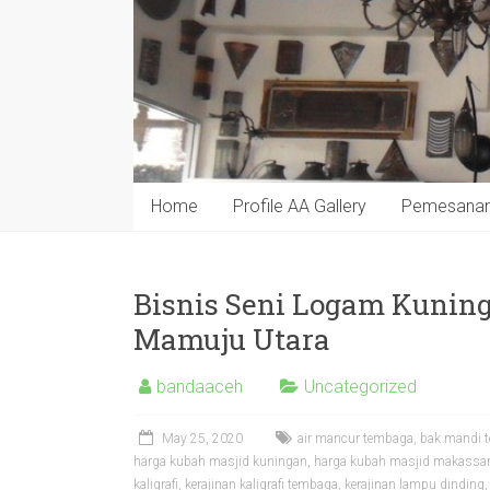
Home
Profile AA Gallery
Pemesana
Bisnis Seni Logam Kunin
Mamuju Utara
bandaaceh
Uncategorized
May 25, 2020
air mancur tembaga
,
bak mandi 
harga kubah masjid kuningan
,
harga kubah masjid makassa
kaligrafi
,
kerajinan kaligrafi tembaga
,
kerajinan lampu dinding