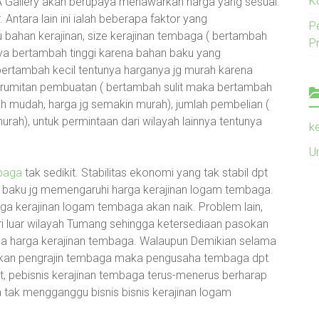
K
 Gallery akan berupaya menawarkan harga yang sesuai.
 Antara lain ini ialah beberapa faktor yang
P
u bahan kerajinan, size kerajinan tembaga ( bertambah
P
ya bertambah tinggi karena bahan baku yang
bertambah kecil tentunya harganya jg murah karena
 kerumitan pembuatan ( bertambah sulit maka bertambah
ah mudah, harga jg semakin murah), jumlah pembelian (
ah), untuk permintaan dari wilayah lainnya tentunya
k
U
baga
tak sedikit. Stabilitas ekonomi yang tak stabil dpt
 baku jg memengaruhi harga kerajinan logam tembaga.
a kerajinan logam tembaga akan naik. Problem lain,
 luar wilayah Tumang sehingga ketersediaan pasokan
da harga kerajinan tembaga. Walaupun Demikian selama
tukan pengrajin tembaga maka pengusaha tembaga dpt
t, pebisnis kerajinan tembaga terus-menerus berharap
 tak mengganggu bisnis bisnis kerajinan logam