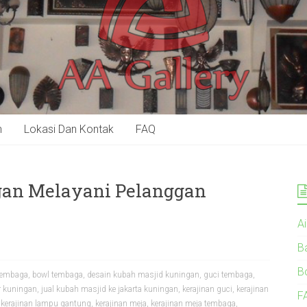
n
Lokasi Dan Kontak
FAQ
gan Melayani Pelanggan
A
B
B
tembaga
,
bowl tembaga
,
desain kubah masjid kuningan
,
guci tembaga
,
r kuningan
,
jual kubah masjid ke jakarta kuningan
,
kerajinan guci
,
kerajinan
F
,
kerajinan lampu gantung
,
kerajinan meja
,
kerajinan meja tembaga
,