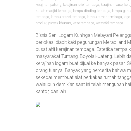
kerajinan patung
,
kerajinan relief tembaga
,
kerajinan vase
,
kera
kubah masjid tembaga
,
lampu dinding tembaga
,
lampu gant
tembaga
,
lampu stand tembaga
,
lampu taman tembaga
,
logo
produk
,
proyek khusus
,
vase tembaga
,
wastafel tembaga
Bisnis Seni Logam Kuningan Melayani Pelangg
berlokasi diapit kaki pegunungan Merapi and 
pusat ahli kerajinan tembaga. Estetika tempa
masyarakat Tumang, Boyolali-Jateng. Lebih da
kerajinan logam buat dijual ke banyak pasar. S
orang tuanya. Banyak yang bercerita bahwa m
sekedar membuat alat perkakas rumah tangga d
walaupun demikian saat ini telah mengubah halu
kantor, dan lain.