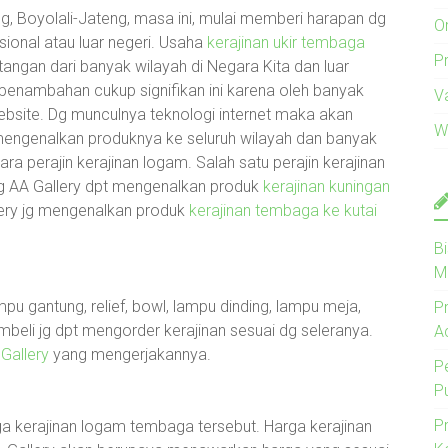
g, Boyolali-Jateng, masa ini, mulai memberi harapan dg
O
sional atau luar negeri. Usaha
kerajinan ukir tembaga
Pr
angan dari banyak wilayah di Negara Kita dan luar
 penambahan cukup signifikan ini karena oleh banyak
V
ebsite. Dg munculnya teknologi internet maka akan
W
mengenalkan produknya ke seluruh wilayah dan banyak
a perajin kerajinan logam. Salah satu perajin kerajinan
ng AA Gallery dpt mengenalkan produk
kerajinan kuningan
llery jg mengenalkan produk
kerajinan tembaga ke kutai
B
M
lampu gantung, relief, bowl, lampu dinding, lampu meja,
P
mbeli jg dpt mengorder kerajinan sesuai dg seleranya.
A
Gallery
yang mengerjakannya.
P
P
P
a kerajinan logam tembaga tersebut. Harga kerajinan