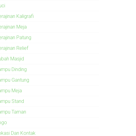
uci
rajinan Kaligrafi
erajinan Meja
erajinan Patung
rajinan Relief
ubah Masjid
ampu Dinding
ampu Gantung
ampu Meja
ampu Stand
ampu Taman
ogo
okasi Dan Kontak