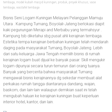
tembaga
,
model kubah masjid kuningan
,
produk
,
proyek khusus
,
vase
tembaga
,
wastafel tembaga
Bisnis Seni Logam Kuningan Melayani Pelanggan Mamuju
Utara . Kampung Tumang, Boyolali-Jateng berlokasi diapit
kaki pegunungan Merapi and Merbabu yang termahsyur .
Kampung tsb diketahui sbg pusat ahli kerajinan tembaga.
Estetika tempa kerajinan berbahan kuningan telah mendarah
daging pada masyarakat Tumang, Boyolali-Jateng. Lebih
dari satu keluarga Jawa Tengah memilih bisnis di rumah
kerajinan logam buat dijual ke banyak pasar. Skill mengukir
logam dipunyai secara turun-temurun dari orang tuanya.
Banyak yang bercerita bahwa masyarakat Tumang
mengawali bisnis kerajinannya dg sekedar membuat alat
perkakas rumah tangga diantaranya dandang, wajan,
baskom, dan lain-lain walaupun demikian saat ini telah
mengubah haluan ke kerajinan kuningan buat keperluan
interior hotel, kantor, dan lain.