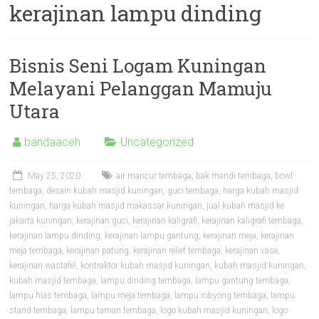
kerajinan lampu dinding
Bisnis Seni Logam Kuningan
Melayani Pelanggan Mamuju
Utara
bandaaceh
Uncategorized
May 25, 2020
air mancur tembaga
,
bak mandi tembaga
,
bowl
tembaga
,
desain kubah masjid kuningan
,
guci tembaga
,
harga kubah masjid
kuningan
,
harga kubah masjid makassar kuningan
,
jual kubah masjid ke
jakarta kuningan
,
kerajinan guci
,
kerajinan kaligrafi
,
kerajinan kaligrafi tembaga
,
kerajinan lampu dinding
,
kerajinan lampu gantung
,
kerajinan meja
,
kerajinan
meja tembaga
,
kerajinan patung
,
kerajinan relief tembaga
,
kerajinan vase
,
kerajinan wastafel
,
kontraktor kubah masjid kuningan
,
kubah masjid kuningan
,
kubah masjid tembaga
,
lampu dinding tembaga
,
lampu gantung tembaga
,
lampu hias tembaga
,
lampu meja tembaga
,
lampu robyong tembaga
,
lampu
stand tembaga
,
lampu taman tembaga
,
logo kubah masjid kuningan
,
logo