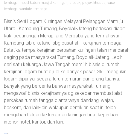
tembaga
,
model kubah masjid kuningan
,
produk
,
proyek khusus
,
vase
tembaga
,
wastafel tembaga
Bisnis Seni Logam Kuningan Melayani Pelanggan Mamuju
Utara . Kampung Tumang, Boyolali-Jateng berlokasi diapit
kaki pegunungan Merapi and Merbabu yang termahsyur .
Kampung tsb diketahui sbg pusat ahli kerajinan tembaga.
Estetika tempa kerajinan berbahan kuningan telah mendarah
daging pada masyarakat Tumang, Boyolali-Jateng. Lebih
dari satu keluarga Jawa Tengah memilih bisnis di rumah
kerajinan logam buat dijual ke banyak pasar. Skill mengukir
logam dipunyai secara turun-temurun dari orang tuanya.
Banyak yang bercerita bahwa masyarakat Tumang
mengawali bisnis kerajinannya dg sekedar membuat alat
perkakas rumah tangga diantaranya dandang, wajan,
baskom, dan lain-lain walaupun demikian saat ini telah
mengubah haluan ke kerajinan kuningan buat keperluan
interior hotel, kantor, dan lain.