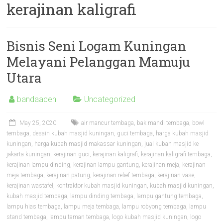
kerajinan kaligrafi
Bisnis Seni Logam Kuningan
Melayani Pelanggan Mamuju
Utara
bandaaceh
Uncategorized
May 25, 2020
air mancur tembaga
,
bak mandi tembaga
,
bowl
tembaga
,
desain kubah masjid kuningan
,
guci tembaga
,
harga kubah masjid
kuningan
,
harga kubah masjid makassar kuningan
,
jual kubah masjid ke
jakarta kuningan
,
kerajinan guci
,
kerajinan kaligrafi
,
kerajinan kaligrafi tembaga
,
kerajinan lampu dinding
,
kerajinan lampu gantung
,
kerajinan meja
,
kerajinan
meja tembaga
,
kerajinan patung
,
kerajinan relief tembaga
,
kerajinan vase
,
kerajinan wastafel
,
kontraktor kubah masjid kuningan
,
kubah masjid kuningan
,
kubah masjid tembaga
,
lampu dinding tembaga
,
lampu gantung tembaga
,
lampu hias tembaga
,
lampu meja tembaga
,
lampu robyong tembaga
,
lampu
stand tembaga
,
lampu taman tembaga
,
logo kubah masjid kuningan
,
logo