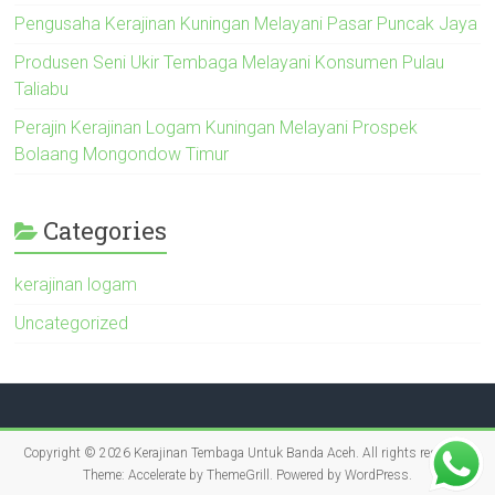
Pengusaha Kerajinan Kuningan Melayani Pasar Puncak Jaya
Produsen Seni Ukir Tembaga Melayani Konsumen Pulau
Taliabu
Perajin Kerajinan Logam Kuningan Melayani Prospek
Bolaang Mongondow Timur
Categories
kerajinan logam
Uncategorized
Copyright © 2026
Kerajinan Tembaga Untuk Banda Aceh
. All rights reserved.
Theme:
Accelerate
by ThemeGrill. Powered by
WordPress
.