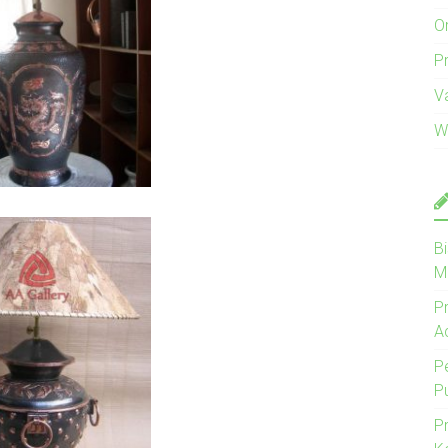
O
Pr
V
W
B
M
P
A
P
P
P