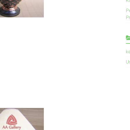
K
P
P
k
U