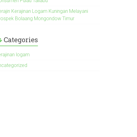
onsumen Pulau Taliabu
erajin Kerajinan Logam Kuningan Melayani
rospek Bolaang Mongondow Timur
Categories
erajinan logam
ncategorized