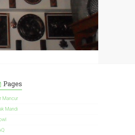
Pages
ir Mancur
ak Mandi
owl
AQ