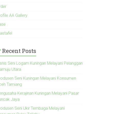
rder
ofile AA Gallery
ase
astafel
Recent Posts
isnis Seni Logam Kuningan Melayani Pelanggan
amuju Utara
rodusen Seni Kuningan Melayani Konsumen
ceh Tamiang
engusaha Kerajinan Kuningan Melayani Pasar
uncak Jaya
rodusen Seni Ukir Tembaga Melayani