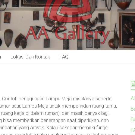
n
Lokasi Dan Kontak
FAQ
A
a. Contoh penggunaan Lampu Meja misalanya seperti :
kamar tidur, Lampu Meja untuk memperindah ruang tamu,
B
uang kerja di dalam rumah), dan masih banyak lagi.
B
 bisa memberikan penerangan saat diperlukan, dan
eindahan yang artistik. Kalau sekedar memiliki fungsi
F
 orang akan lebih suka untuk melihatnya jika keberadaan