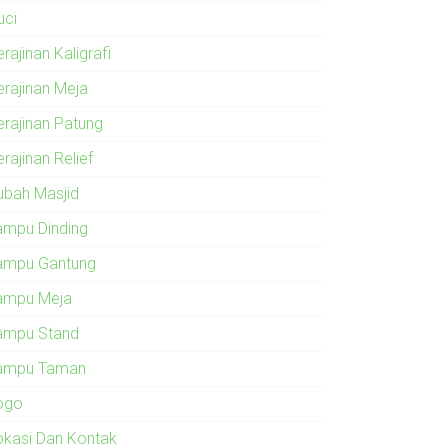
uci
rajinan Kaligrafi
erajinan Meja
erajinan Patung
rajinan Relief
ubah Masjid
ampu Dinding
ampu Gantung
ampu Meja
ampu Stand
ampu Taman
ogo
okasi Dan Kontak