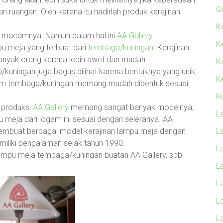
G
ruangan. Oleh karena itu hadirlah produk kerajinan
Ke
li macamnya. Namun dalam hal ini
AA Gallery
K
 meja yang terbuat dari
tembaga/kuningan
. Kerajinan
anyak orang karena lebih awet dan mudah
K
uningan juga bagus dilihat karena bentuknya yang unik
Ke
gam tembaga/kuningan memang mudah dibentuk sesuai
K
 produksi
AA Gallery
memang sangat banyak modelnya,
L
u meja dari logam ini sesuai dengan seleranya. AA
embuat berbagai model kerajinan lampu meja dengan
L
emiliki pengalaman sejak tahun 1990.
L
ampu meja tembaga/kuningan buatan AA Gallery, sbb:
L
L
L
L