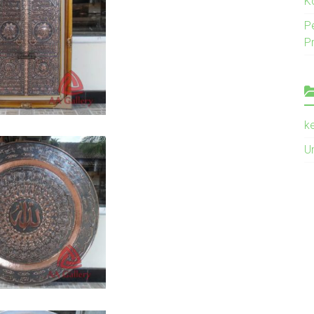
K
P
P
k
U