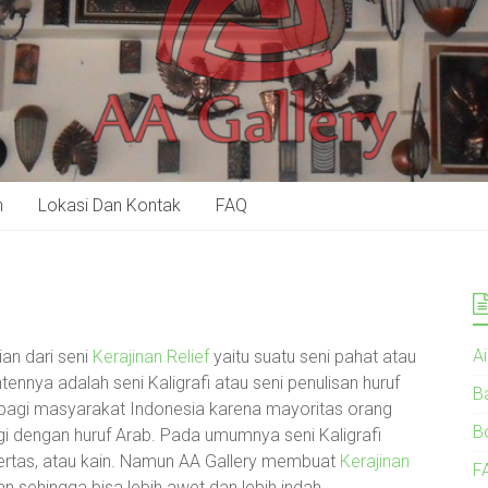
n
Lokasi Dan Kontak
FAQ
A
an dari seni
Kerajinan Relief
yaitu suatu seni pahat atau
ennya adalah seni Kaligrafi atau seni penulisan huruf
B
i bagi masyarakat Indonesia karena mayoritas orang
B
gi dengan huruf Arab. Pada umumnya seni Kaligrafi
kertas, atau kain. Namun AA Gallery membuat
Kerajinan
F
 sehingga bisa lebih awet dan lebih indah.