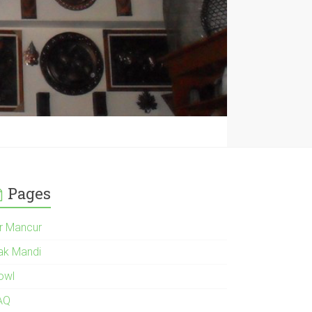
Pages
ir Mancur
ak Mandi
owl
AQ