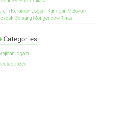
onsumen Pulau Taliabu
erajin Kerajinan Logam Kuningan Melayani
rospek Bolaang Mongondow Timur
Categories
erajinan logam
ncategorized