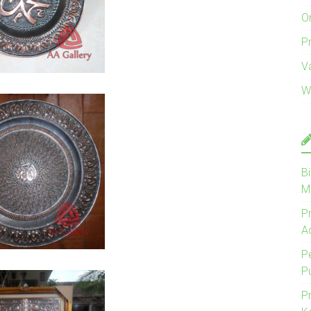
O
Pr
V
W
B
M
P
A
P
P
P