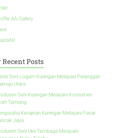
rder
ofile AA Gallery
ase
astafel
Recent Posts
isnis Seni Logam Kuningan Melayani Pelanggan
amuju Utara
rodusen Seni Kuningan Melayani Konsumen
ceh Tamiang
engusaha Kerajinan Kuningan Melayani Pasar
uncak Jaya
rodusen Seni Ukir Tembaga Melayani