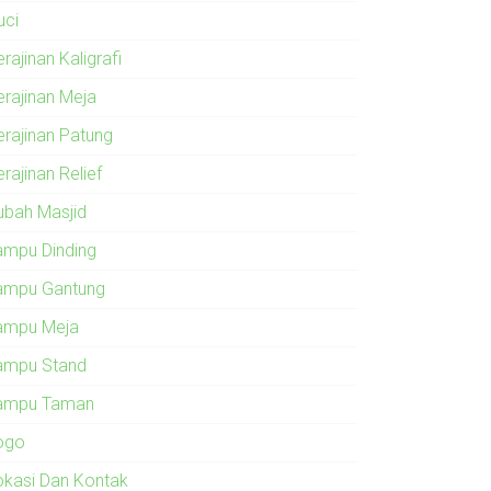
uci
rajinan Kaligrafi
erajinan Meja
erajinan Patung
rajinan Relief
ubah Masjid
ampu Dinding
ampu Gantung
ampu Meja
ampu Stand
ampu Taman
ogo
okasi Dan Kontak