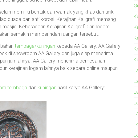
G
elain memiliki bentuk dan warnak yang khas dan unik
Ke
p cuaca dan anti korosi. Kerajinan Kaligrafi memang
m masjid. Keberadaan Kerajinan Kaligrafi dari logam
K
 akan semakin memperindah ruangan tersebut.
K
erbahan
tembaga/kuningan
kepada AA Gallery. AA Gallery
Ke
stock di showroom AA Gallery dan juga siap menerima
K
apun jumlahnya. AA Gallery menerima pemesanan
pun kerajinan logam lainnya baik secara online maupun
L
L
gam tembaga
dan
kuningan
hasil karya AA Gallery:
L
L
L
L
L