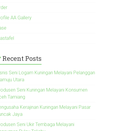
rder
ofile AA Gallery
ase
astafel
Recent Posts
isnis Seni Logam Kuningan Melayani Pelanggan
amuju Utara
rodusen Seni Kuningan Melayani Konsumen
ceh Tamiang
engusaha Kerajinan Kuningan Melayani Pasar
uncak Jaya
rodusen Seni Ukir Tembaga Melayani