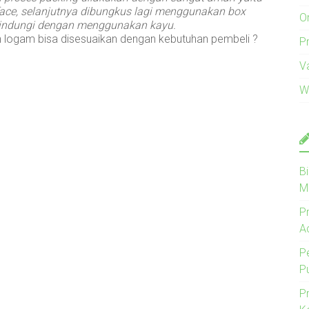
ace, selanjutnya dibungkus lagi menggunakan box
O
 dilindungi dengan menggunakan kayu.
 logam bisa disesuaikan dengan kebutuhan pembeli ?
Pr
V
W
B
M
P
A
P
P
P