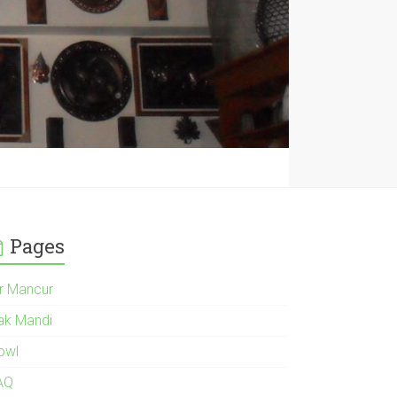
Pages
ir Mancur
ak Mandi
owl
AQ