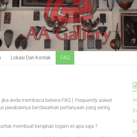
n
Lokasi Dan Kontak
FAQ
A
ya jika anda membaca bebera FAQ (
Frequently asked
gus jawabannya berdasarkan pertanyaan yang sering
B
B
untuk membuat kerajinan logam ini apa saja ?
F