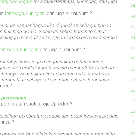
kerajinan logam
ini adalah:tembaga, kuningan, dan juga
G
an
tembaga, kuningan
, dan juga alumunium ?
Ke
munium sangat bagus jika digunakan sebagai bahan
K
inishing warna. Selain itu ketiga bahan tersebut
K
sehingga menjadikan kerajinan logam bisa awet sampai
Ke
tembaga, kuningan
dan juga alumunium ?
K
umumnya kami juga menggunakan bahan lainnya
ebagai contoh:produk kubah masjid membutuhkan bahan
L
dalamnya. Sedangkan fiber dan atau mika umumnya
L
lampu hias sebagai aksen pada cahaya lampunya.
rder ?
L
n
pemesanan
L
s pembuatan suatu projek/produk ?
L
kesulitan pembuatan produk, dan besar kecilnya produk.
L
annya ?
L
 proses packing dilakukan dengan sangat aman yaitu