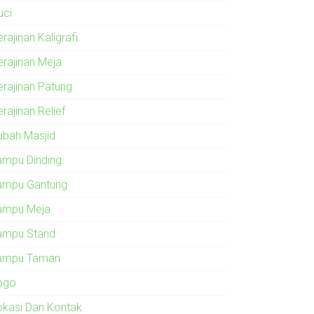
uci
rajinan Kaligrafi
erajinan Meja
erajinan Patung
rajinan Relief
ubah Masjid
ampu Dinding
ampu Gantung
ampu Meja
ampu Stand
ampu Taman
ogo
okasi Dan Kontak