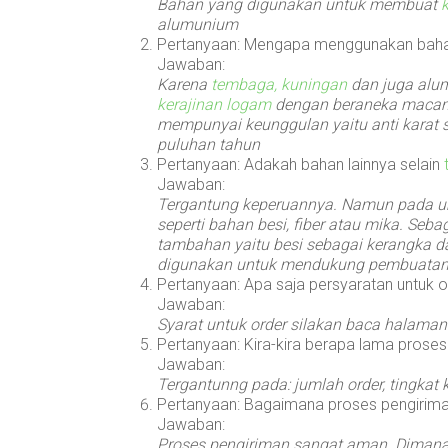
Bahan yang digunakan untuk membuat
alumunium
Pertanyaan: Mengapa menggunakan bah
Jawaban:
Karena
tembaga, kuningan
dan juga alu
kerajinan logam
dengan beraneka macam f
mempunyai keunggulan yaitu anti karat 
puluhan tahun
Pertanyaan: Adakah bahan lainnya selain
Jawaban:
Tergantung keperuannya. Namun pada 
seperti bahan besi, fiber atau mika. S
tambahan yaitu besi sebagai kerangka 
digunakan untuk mendukung pembuatan 
Pertanyaan: Apa saja persyaratan untuk o
Jawaban:
Syarat untuk order silakan baca halama
Pertanyaan: Kira-kira berapa lama prose
Jawaban:
Tergantunng pada: jumlah order, tingkat 
Pertanyaan: Bagaimana proses pengirim
Jawaban:
Proses pengiriman sangat aman. Dimana