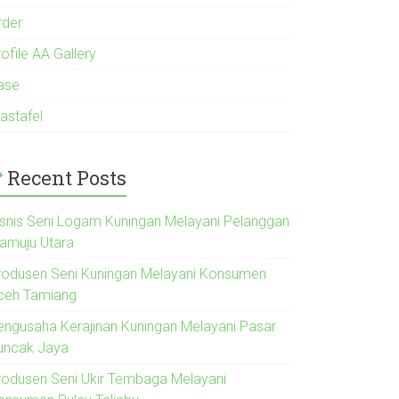
rder
ofile AA Gallery
ase
astafel
Recent Posts
isnis Seni Logam Kuningan Melayani Pelanggan
amuju Utara
rodusen Seni Kuningan Melayani Konsumen
ceh Tamiang
engusaha Kerajinan Kuningan Melayani Pasar
uncak Jaya
rodusen Seni Ukir Tembaga Melayani