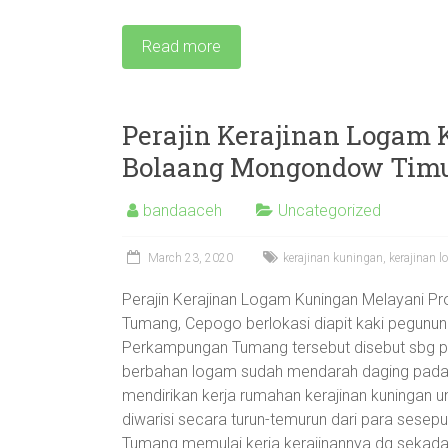
Read more
Perajin Kerajinan Logam
Bolaang Mongondow Tim
bandaaceh
Uncategorized
March 23, 2020
kerajinan kuningan
,
kerajinan 
Perajin Kerajinan Logam Kuningan Melayani 
Tumang, Cepogo berlokasi diapit kaki pegunun
Perkampungan Tumang tersebut disebut sbg pus
berbahan logam sudah mendarah daging pada 
mendirikan kerja rumahan kerajinan kuningan u
diwarisi secara turun-temurun dari para sese
Tumang memulai kerja kerajinannya dg sekada