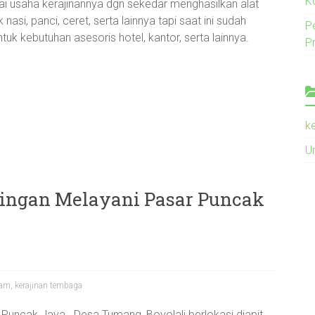
K
 usaha kerajinannya dgn sekedar menghasilkan alat
si, panci, ceret, serta lainnya tapi saat ini sudah
P
k kebutuhan asesoris hotel, kantor, serta lainnya.
P
k
U
ingan Melayani Pasar Puncak
gam
,
kerajinan tembaga
Puncak Jaya . Desa Tumang, Boyolali berlokasi diapit