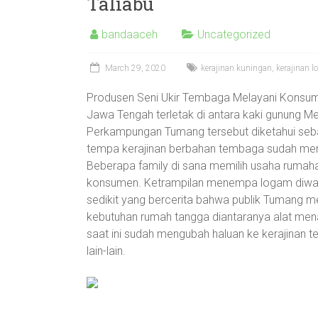
Taliabu
bandaaceh
Uncategorized
March 29, 2020
kerajinan kuningan
,
kerajinan 
Produsen Seni Ukir Tembaga Melayani Konsum
Jawa Tengah terletak di antara kaki gunung Me
Perkampungan Tumang tersebut diketahui sebag
tempa kerajinan berbahan tembaga sudah me
Beberapa family di sana memilih usaha rumaha
konsumen. Ketrampilan menempa logam diwaris
sedikit yang bercerita bahwa publik Tumang 
kebutuhan rumah tangga diantaranya alat mena
saat ini sudah mengubah haluan ke kerajinan t
lain-lain.