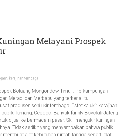
 Kuningan Melayani Prospek
ur
logam
,
kerajinan tembaga
Prospek Bolaang Mongondow Timur . Perkampungan
gan Merapi dan Merbabu yang terkenal itu.
at produsen seni ukir tembaga. Estetika ukir kerajinan
publik Tumang, Cepogo. Banyak family Boyolali-Jateng
ntuk dijual ke bermacam pasar. Skill mengukir kuningan
puhnya. Tidak sedikit yang menyampaikan bahwa publik
r membuat alat kebutuhan rumah tangga seperti alat