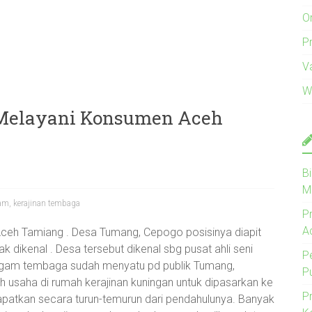
O
Pr
V
W
 Melayani Konsumen Aceh
B
M
gam
,
kerajinan tembaga
P
A
ceh Tamiang . Desa Tumang, Cepogo posisinya diapit
dikenal . Desa tersebut dikenal sbg pusat ahli seni
P
 logam tembaga sudah menyatu pd publik Tumang,
P
usaha di rumah kerajinan kuningan untuk dipasarkan ke
P
apatkan secara turun-temurun dari pendahulunya. Banyak