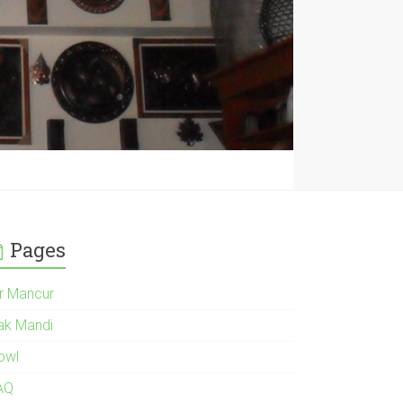
Pages
ir Mancur
ak Mandi
owl
AQ