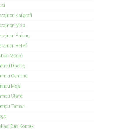
uci
rajinan Kaligrafi
erajinan Meja
erajinan Patung
rajinan Relief
ubah Masjid
ampu Dinding
ampu Gantung
ampu Meja
ampu Stand
ampu Taman
ogo
okasi Dan Kontak