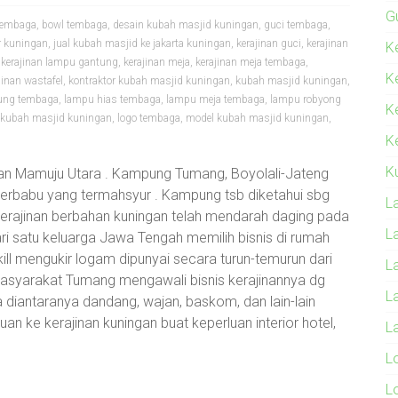
G
tembaga
,
bowl tembaga
,
desain kubah masjid kuningan
,
guci tembaga
,
r kuningan
,
jual kubah masjid ke jakarta kuningan
,
kerajinan guci
,
kerajinan
Ke
,
kerajinan lampu gantung
,
kerajinan meja
,
kerajinan meja tembaga
,
K
jinan wastafel
,
kontraktor kubah masjid kuningan
,
kubah masjid kuningan
,
ung tembaga
,
lampu hias tembaga
,
lampu meja tembaga
,
lampu robyong
K
 kubah masjid kuningan
,
logo tembaga
,
model kubah masjid kuningan
,
Ke
K
an Mamuju Utara . Kampung Tumang, Boyolali-Jateng
Merbabu yang termahsyur . Kampung tsb diketahui sbg
L
 kerajinan berbahan kuningan telah mendarah daging pada
L
ri satu keluarga Jawa Tengah memilih bisnis di rumah
kill mengukir logam dipunyai secara turun-temurun dari
L
asyarakat Tumang mengawali bisnis kerajinannya dg
L
iantaranya dandang, wajan, baskom, dan lain-lain
an ke kerajinan kuningan buat keperluan interior hotel,
L
L
L