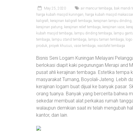
May 25, 2020
air mancur tembaga
,
bak mandi 
harga kubah masjid kuningan
,
harga kubah masjid makassa
kaligrafi
,
kerajinan kaligrafi tembaga
,
kerajinan lampu dinding
kerajinan patung
,
kerajinan relief tembaga
,
kerajinan vase
,
kera
kubah masjid tembaga
,
lampu dinding tembaga
,
lampu gant
tembaga
,
lampu stand tembaga
,
lampu taman tembaga
,
logo
produk
,
proyek khusus
,
vase tembaga
,
wastafel tembaga
Bisnis Seni Logam Kuningan Melayani Pelangg
berlokasi diapit kaki pegunungan Merapi and 
pusat ahli kerajinan tembaga. Estetika tempa
masyarakat Tumang, Boyolali-Jateng. Lebih da
kerajinan logam buat dijual ke banyak pasar. S
orang tuanya. Banyak yang bercerita bahwa m
sekedar membuat alat perkakas rumah tangga d
walaupun demikian saat ini telah mengubah halu
kantor, dan lain.