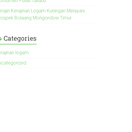
onsumen Pulau Taliabu
erajin Kerajinan Logam Kuningan Melayani
rospek Bolaang Mongondow Timur
Categories
erajinan logam
ncategorized