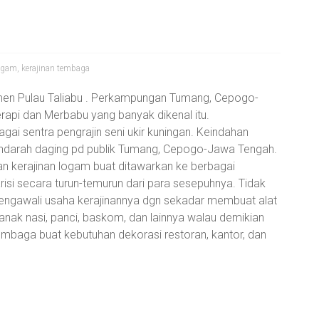
logam
,
kerajinan tembaga
en Pulau Taliabu . Perkampungan Tumang, Cepogo-
rapi dan Merbabu yang banyak dikenal itu.
ai sentra pengrajin seni ukir kuningan. Keindahan
ndarah daging pd publik Tumang, Cepogo-Jawa Tengah.
n kerajinan logam buat ditawarkan ke berbagai
i secara turun-temurun dari para sesepuhnya. Tidak
mengawali usaha kerajinannya dgn sekadar membuat alat
nak nasi, panci, baskom, dan lainnya walau demikian
embaga buat kebutuhan dekorasi restoran, kantor, dan