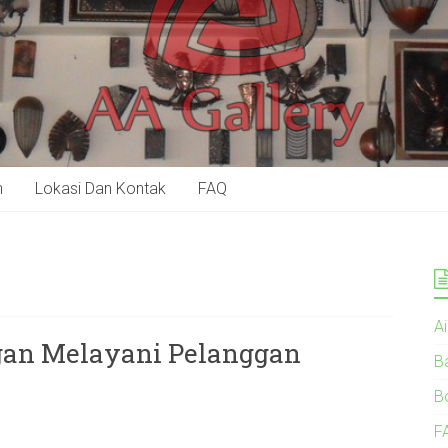
n
Lokasi Dan Kontak
FAQ
A
gan Melayani Pelanggan
B
B
F