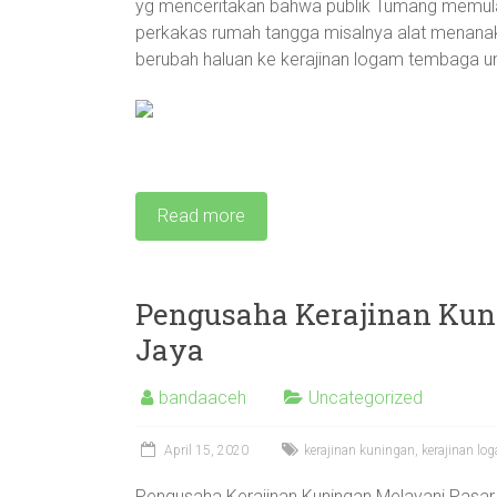
yg menceritakan bahwa publik Tumang memulai
perkakas rumah tangga misalnya alat menanak na
berubah haluan ke kerajinan logam tembaga untu
Read more
Pengusaha Kerajinan Kun
Jaya
bandaaceh
Uncategorized
April 15, 2020
kerajinan kuningan
,
kerajinan lo
Pengusaha Kerajinan Kuningan Melayani Pasar 