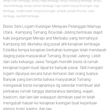
lampu hias tembaga
,
lampu meja tembaga
,
lampu robyong tembaga
,
lampu
stand tembaga
,
lampu taman tembaga
,
logo kubah masjid kuningan
,
logo
tembaga
,
model kubah masjid kuningan
,
produk
,
proyek khusus
,
vase
tembaga
,
wastafel tembaga
Bisnis Seni Logam Kuningan Melayani Pelanggan Mamuju
Utara . Kampung Tumang, Boyolali-Jateng berlokasi diapit
kaki pegunungan Merapi and Merbabu yang termahsyur .
Kampung tsb diketahui sbg pusat ahli kerajinan tembaga.
Estetika tempa kerajinan berbahan kuningan telah mendarah
daging pada masyarakat Tumang, Boyolali-Jateng. Lebih
dari satu keluarga Jawa Tengah memilih bisnis di rumah
kerajinan logam buat dijual ke banyak pasar. Skill mengukir
logam dipunyai secara turun-temurun dari orang tuanya.
Banyak yang bercerita bahwa masyarakat Tumang
mengawali bisnis kerajinannya dg sekedar membuat alat
perkakas rumah tangga diantaranya dandang, wajan,
baskom, dan lain-lain walaupun demikian saat ini telah
mengubah haluan ke kerajinan kuningan buat keperluan
interior hotel, kantor, dan lain.