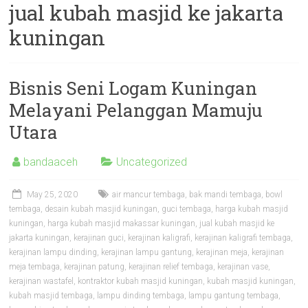
jual kubah masjid ke jakarta
kuningan
Bisnis Seni Logam Kuningan
Melayani Pelanggan Mamuju
Utara
bandaaceh
Uncategorized
May 25, 2020
air mancur tembaga
,
bak mandi tembaga
,
bowl
tembaga
,
desain kubah masjid kuningan
,
guci tembaga
,
harga kubah masjid
kuningan
,
harga kubah masjid makassar kuningan
,
jual kubah masjid ke
jakarta kuningan
,
kerajinan guci
,
kerajinan kaligrafi
,
kerajinan kaligrafi tembaga
,
kerajinan lampu dinding
,
kerajinan lampu gantung
,
kerajinan meja
,
kerajinan
meja tembaga
,
kerajinan patung
,
kerajinan relief tembaga
,
kerajinan vase
,
kerajinan wastafel
,
kontraktor kubah masjid kuningan
,
kubah masjid kuningan
,
kubah masjid tembaga
,
lampu dinding tembaga
,
lampu gantung tembaga
,