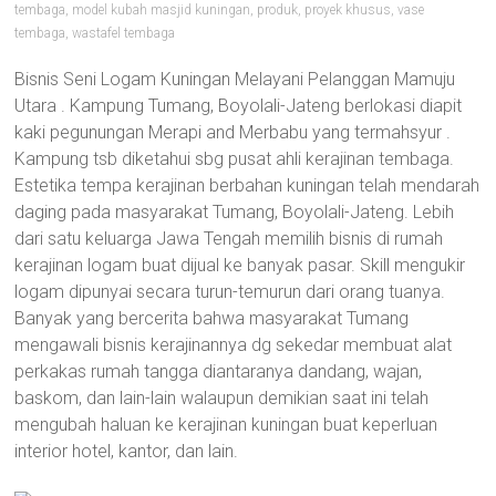
tembaga
,
model kubah masjid kuningan
,
produk
,
proyek khusus
,
vase
tembaga
,
wastafel tembaga
Bisnis Seni Logam Kuningan Melayani Pelanggan Mamuju
Utara . Kampung Tumang, Boyolali-Jateng berlokasi diapit
kaki pegunungan Merapi and Merbabu yang termahsyur .
Kampung tsb diketahui sbg pusat ahli kerajinan tembaga.
Estetika tempa kerajinan berbahan kuningan telah mendarah
daging pada masyarakat Tumang, Boyolali-Jateng. Lebih
dari satu keluarga Jawa Tengah memilih bisnis di rumah
kerajinan logam buat dijual ke banyak pasar. Skill mengukir
logam dipunyai secara turun-temurun dari orang tuanya.
Banyak yang bercerita bahwa masyarakat Tumang
mengawali bisnis kerajinannya dg sekedar membuat alat
perkakas rumah tangga diantaranya dandang, wajan,
baskom, dan lain-lain walaupun demikian saat ini telah
mengubah haluan ke kerajinan kuningan buat keperluan
interior hotel, kantor, dan lain.