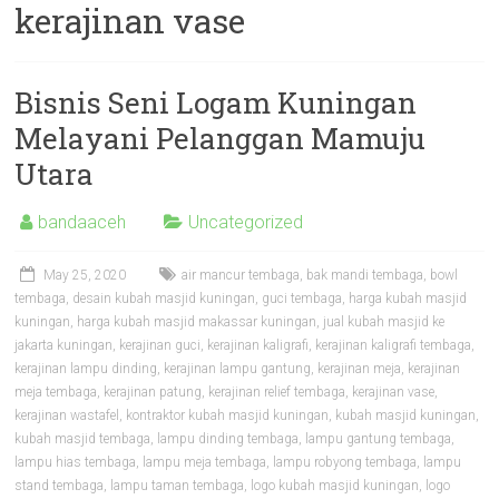
kerajinan vase
Bisnis Seni Logam Kuningan
Melayani Pelanggan Mamuju
Utara
bandaaceh
Uncategorized
May 25, 2020
air mancur tembaga
,
bak mandi tembaga
,
bowl
tembaga
,
desain kubah masjid kuningan
,
guci tembaga
,
harga kubah masjid
kuningan
,
harga kubah masjid makassar kuningan
,
jual kubah masjid ke
jakarta kuningan
,
kerajinan guci
,
kerajinan kaligrafi
,
kerajinan kaligrafi tembaga
,
kerajinan lampu dinding
,
kerajinan lampu gantung
,
kerajinan meja
,
kerajinan
meja tembaga
,
kerajinan patung
,
kerajinan relief tembaga
,
kerajinan vase
,
kerajinan wastafel
,
kontraktor kubah masjid kuningan
,
kubah masjid kuningan
,
kubah masjid tembaga
,
lampu dinding tembaga
,
lampu gantung tembaga
,
lampu hias tembaga
,
lampu meja tembaga
,
lampu robyong tembaga
,
lampu
stand tembaga
,
lampu taman tembaga
,
logo kubah masjid kuningan
,
logo