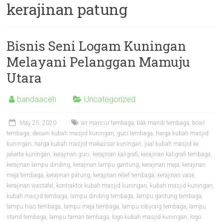
kerajinan patung
Bisnis Seni Logam Kuningan
Melayani Pelanggan Mamuju
Utara
bandaaceh
Uncategorized
May 25, 2020
air mancur tembaga
,
bak mandi tembaga
,
bowl
tembaga
,
desain kubah masjid kuningan
,
guci tembaga
,
harga kubah masjid
kuningan
,
harga kubah masjid makassar kuningan
,
jual kubah masjid ke
jakarta kuningan
,
kerajinan guci
,
kerajinan kaligrafi
,
kerajinan kaligrafi tembaga
,
kerajinan lampu dinding
,
kerajinan lampu gantung
,
kerajinan meja
,
kerajinan
meja tembaga
,
kerajinan patung
,
kerajinan relief tembaga
,
kerajinan vase
,
kerajinan wastafel
,
kontraktor kubah masjid kuningan
,
kubah masjid kuningan
,
kubah masjid tembaga
,
lampu dinding tembaga
,
lampu gantung tembaga
,
lampu hias tembaga
,
lampu meja tembaga
,
lampu robyong tembaga
,
lampu
stand tembaga
,
lampu taman tembaga
,
logo kubah masjid kuningan
,
logo