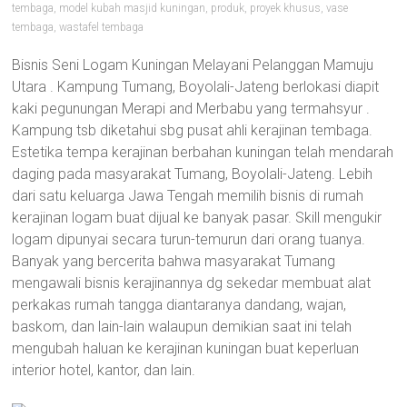
tembaga
,
model kubah masjid kuningan
,
produk
,
proyek khusus
,
vase
tembaga
,
wastafel tembaga
Bisnis Seni Logam Kuningan Melayani Pelanggan Mamuju
Utara . Kampung Tumang, Boyolali-Jateng berlokasi diapit
kaki pegunungan Merapi and Merbabu yang termahsyur .
Kampung tsb diketahui sbg pusat ahli kerajinan tembaga.
Estetika tempa kerajinan berbahan kuningan telah mendarah
daging pada masyarakat Tumang, Boyolali-Jateng. Lebih
dari satu keluarga Jawa Tengah memilih bisnis di rumah
kerajinan logam buat dijual ke banyak pasar. Skill mengukir
logam dipunyai secara turun-temurun dari orang tuanya.
Banyak yang bercerita bahwa masyarakat Tumang
mengawali bisnis kerajinannya dg sekedar membuat alat
perkakas rumah tangga diantaranya dandang, wajan,
baskom, dan lain-lain walaupun demikian saat ini telah
mengubah haluan ke kerajinan kuningan buat keperluan
interior hotel, kantor, dan lain.