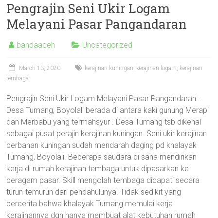
Pengrajin Seni Ukir Logam
Melayani Pasar Pangandaran
bandaaceh
Uncategorized
March 13, 2020
kerajinan kuningan
,
kerajinan logam
,
kerajinan
tembaga
Pengrajin Seni Ukir Logam Melayani Pasar Pangandaran .
Desa Tumang, Boyolali berada di antara kaki gunung Merapi
dan Merbabu yang termahsyur . Desa Tumang tsb dikenal
sebagai pusat perajin kerajinan kuningan. Seni ukir kerajinan
berbahan kuningan sudah mendarah daging pd khalayak
Tumang, Boyolali. Beberapa saudara di sana mendirikan
kerja di rumah kerajinan tembaga untuk dipasarkan ke
beragam pasar. Skill mengolah tembaga didapati secara
turun-temurun dari pendahulunya. Tidak sedikit yang
bercerita bahwa khalayak Tumang memulai kerja
kerajinannya dgn hanya membuat alat kebutuhan rumah